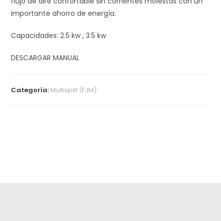
flujo de aire confortable sin corrientes molestas con un
importante ahorro de energía.
Capacidades: 2.5 kw , 3.5 kw
DESCARGAR MANUAL
Categoría:
Multisplit (FJM)