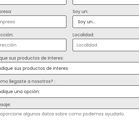
resa:
Soy un:
ección:
Localidad:
ique sus productos de interes:
mo llegaste a nosotros? :
saje: