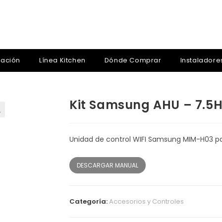
zación
Línea Kitchen
Dónde Comprar
Instaladore
Kit Samsung AHU – 7.5
Unidad de control WIFI Samsung MIM-H03 para
DESCARGAR MANUAL
Categoría:
Accesorios y Controles