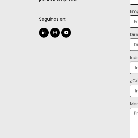
Emp
Seguinos en:
Dir
Ind
¿Có
Men