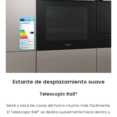
Estante de desplazamiento suave
Telescopic Rail*
Meté y sacá las cosas del horno mucho más fácilmente.
El Telescopic Rail* se desliza suavemente hacia dentro y